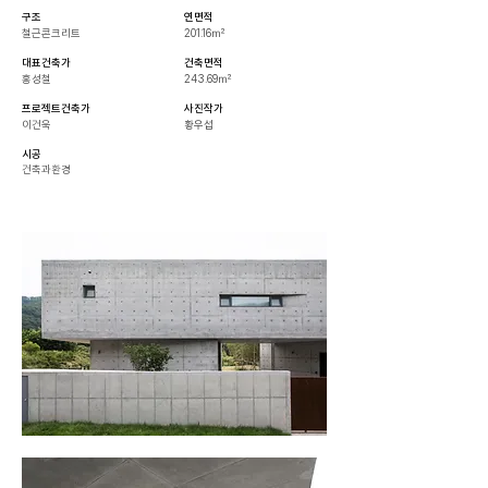
구조
​연면적
​철근콘크리트
201.16㎡
대표건축가
건축면적
​홍성철
243.69㎡
프로젝트건축가
사진작가
​이건욱
황우섭
시공
건축과환경