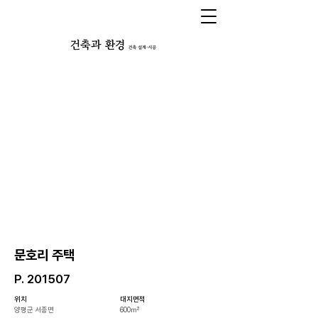
​문호리 주택
P. 201507
위치
대지면적
양평군 서종면
600㎡